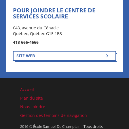
POUR JOINDRE LE CENTRE DE
SERVICES SCOLAIRE
643, avenue du Cénacle,
Québec, Québec G1E 1B3
418 666-4666
SITE WEB
Accueil
Plan du site
Nous joindre
Gestion des témoins de navigation
2016 © École Samuel-De Champlain - Tous droits