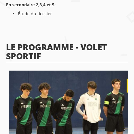
En secondaire 2,3,4 et 5:
Étude du dossier
LE PROGRAMME - VOLET
SPORTIF
UN
PROGRAMME
ACCRÉDITÉ
Avec
des
installations
de
haut
niveau,
elle