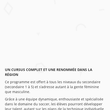
semaine;
Ratio
de
1
entraîneur
pour
18
athlètes;
Supervision
des
entraînements
par
l’ARSQ.
UN CURSUS COMPLET ET UNE RENOMMÉE DANS LA
RÉGION
Ce programme est offert à tous les niveaux du secondaire
(secondaire 1 à 5) et s’adresse autant à la gente féminine
que masculine.
Grâce à une équipe dynamique, enthousiaste et spécialisée
dans le domaine du soccer, les élèves pourront développer
leur talent, autant sur les plans de la technique individuelle