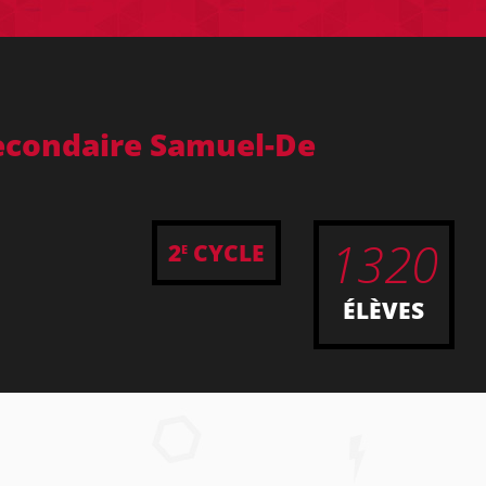
secondaire Samuel-De
1320
2
CYCLE
E
ÉLÈVES