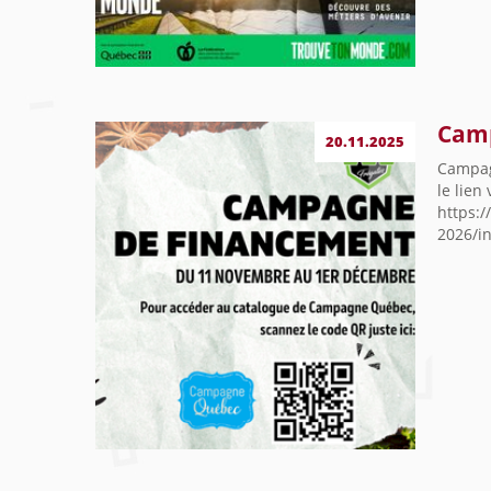
Cam
20.11.2025
Campag
le lien
https:
2026/in