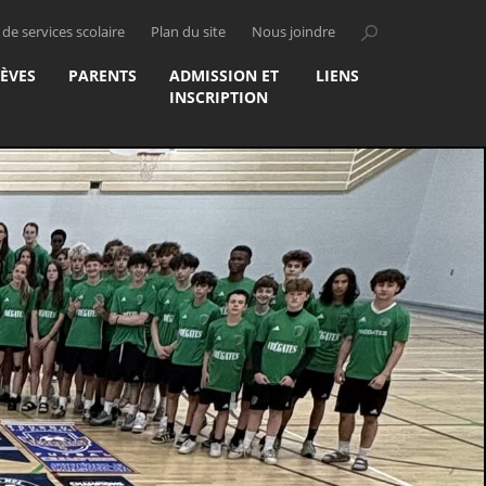
de services scolaire
Plan du site
Nous joindre
LÈVES
PARENTS
ADMISSION ET
LIENS
INSCRIPTION