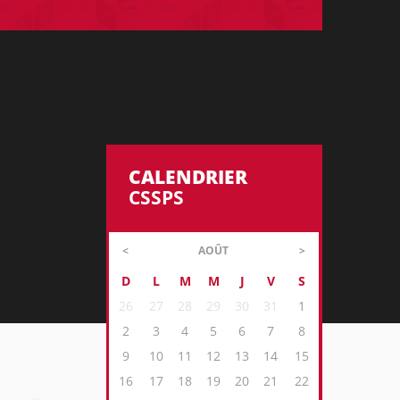
CALENDRIER
CSSPS
AOÛT
D
L
M
M
J
V
S
26
27
28
29
30
31
1
2
3
4
5
6
7
8
9
10
11
12
13
14
15
16
17
18
19
20
21
22