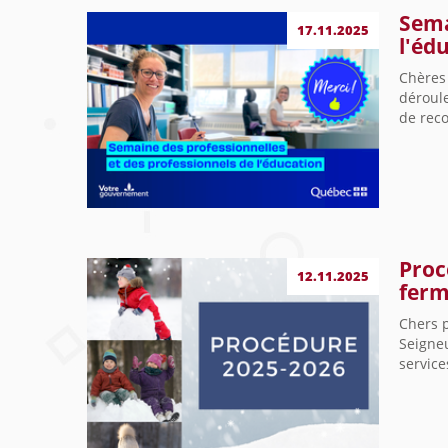
Sema
17.11.2025
l'éd
Chères 
déroul
de reco
Proc
12.11.2025
ferm
Chers p
Seigneu
service