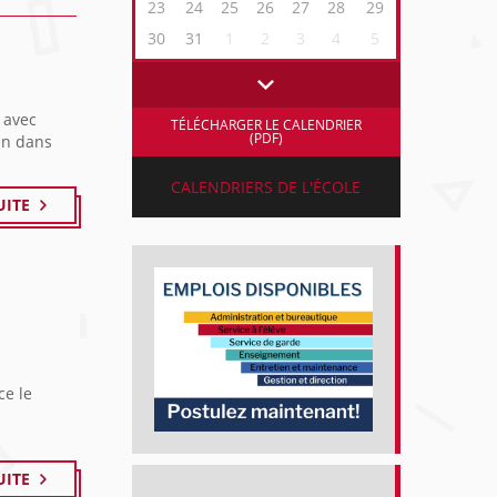
23
24
25
26
27
28
29
30
31
1
2
3
4
5
 avec
TÉLÉCHARGER LE CALENDRIER
(PDF)
en dans
CALENDRIERS DE L'ÉCOLE
UITE
ce le
UITE