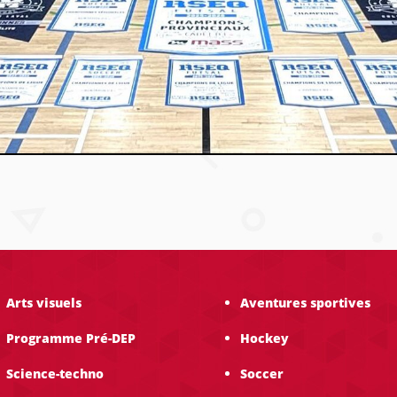
Arts visuels
Aventures sportives
Programme Pré-DEP
Hockey
Science-techno
Soccer