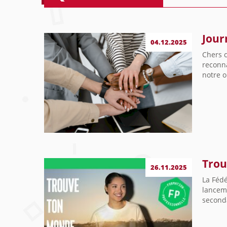
Jour
04.12.2025
Chers c
reconna
notre o
Trou
26.11.2025
La Fédé
lanceme
seconda