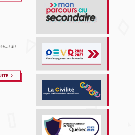
e...suis
UITE