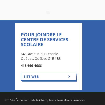
POUR JOINDRE LE
CENTRE DE SERVICES
SCOLAIRE
643, avenue du Cénacle,
Québec, Québec G1E 1B3
418 666-4666
SITE WEB
2016 © École Samuel-De Champlain - Tous droits réservés