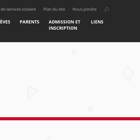
de services scolaire
Plan du site
Nous joindre
LÈVES
PARENTS
ADMISSION ET
LIENS
INSCRIPTION